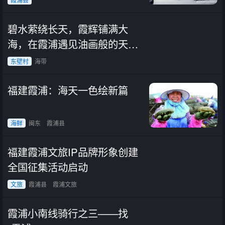
碧水萦绕长天，霞辉铺满大
海，在霞浦遇见油画般的天光
水色
东壁村
海带
福建霞浦：海天一色绘新篇
海鲜
闽东
霞浦县
福建霞浦文旅IP品牌形象创建
全国征集活动启动
文旅
霞浦县
霞浦文旅
霞浦小南线骑行之三——找