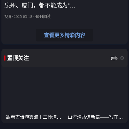
泉州、厦门，都不能成为“超
大城市”
视界· 2025-03-18 · 4044阅读
查看更多精彩内容
置顶关注
更多
又贵又抢手的头水紫菜上
来自海带之乡的压缩小海
之
市，今年你吃得起吗
带，免洗即食可涮、可炒、