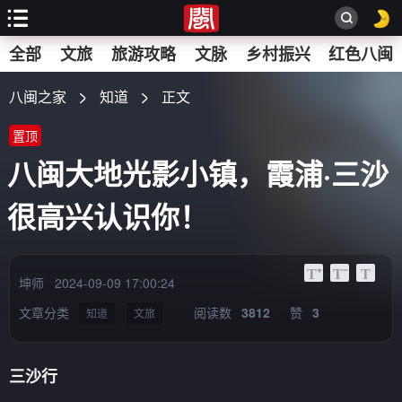
搜
全部
文旅
旅游攻略
文脉
乡村振兴
红色八闽
索
八闽之家
知道
正文
置顶
八闽大地光影小镇，霞浦·三沙
很高兴认识你！
坤师
2024-09-09 17:00:24
文章分类
阅读数
3812
赞
3
知道
文旅
三沙行