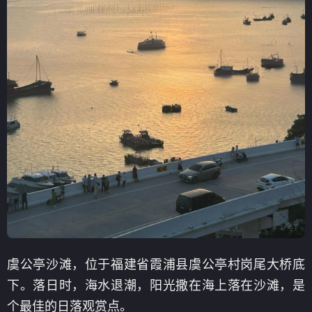
虞公亭沙滩，位于福建省霞浦县虞公亭村岗尾大桥底
下。落日时，海水退潮，阳光撒在海上落在沙滩，是
个最佳的日落观赏点。