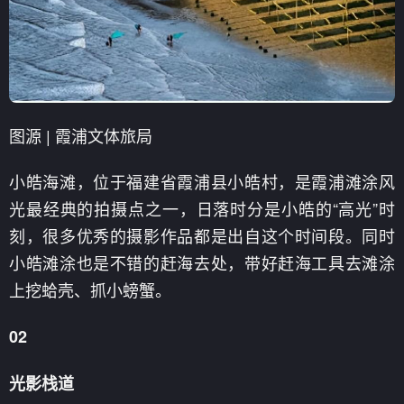
图源 | 霞浦文体旅局
小皓海滩，位于福建省霞浦县小皓村，是霞浦滩涂风
光最经典的拍摄点之一，日落时分是小皓的“高光”时
刻，很多优秀的摄影作品都是出自这个时间段。同时
小皓滩涂也是不错的赶海去处，带好赶海工具去滩涂
上挖蛤壳、抓小螃蟹。
02
光影栈道