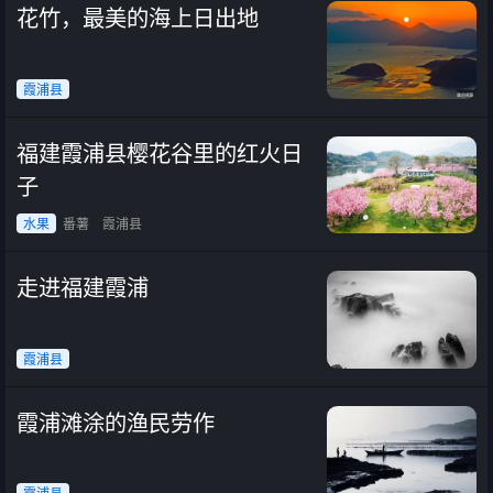
花竹，最美的海上日出地
霞浦县
福建霞浦县樱花谷里的红火日
子
水果
番薯
霞浦县
走进福建霞浦
霞浦县
霞浦滩涂的渔民劳作
霞浦县