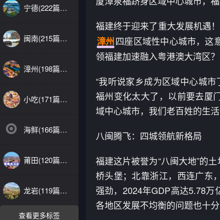
厦漳泉福跻身区域中心城市，福
宁德(222篇文
章)
福建终于迎来了重大发展机遇
闽南(215篇文
四座区域性中心城市，这
漳州
章)
领福建加速融入粤港澳大湾区？
漳州(198篇文
章)
“我听说家乡成为区域中心城市
福州变化太大了，以前要去厦
小吃(171篇文
章)
域中心城市，我们老百姓的生活
海鲜(166篇文
八闽腾飞：四城领航新格局
章)
福建这片被誉为“八闽大地”的
莆田(120篇文
章)
桥头堡；北靠浙江，西连广东
强劲，2024年GDP高达5.
龙岩(119篇文
章)
各地区发展不均衡的问题也十分
查看更多标签