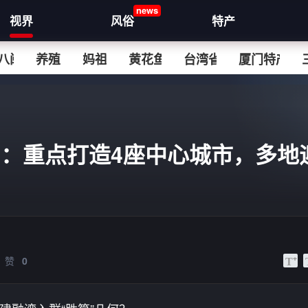
news
视界
风俗
特产
八闽
养殖
妈祖
黄花鱼
台湾省
厦门特产
：重点打造4座中心城市，多地
赞
0