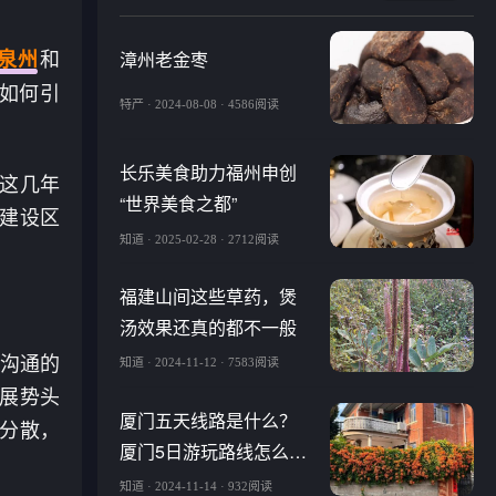
和
泉州
漳州老金枣
如何引
特产 · 2024-08-08 · 4586阅读
长乐美食助力福州申创
“这几年
“世界美食之都”
建设区
知道 · 2025-02-28 · 2712阅读
福建山间这些草药，煲
汤效果还真的都不一般
岛沟通的
知道 · 2024-11-12 · 7583阅读
展势头
厦门五天线路是什么？
市分散，
厦门5日游玩路线怎么
走，5日体验厦门文化
知道 · 2024-11-14 · 932阅读