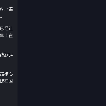
略。”福
圈。
已经让
“早上在
缩短到4
之路核心
福建在国