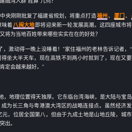
建融湾入群“胜算”几何？
！中央刚刚批复了福建省规划，将重点打造
、
、
福州
厦门
意味着
即将迎来新一轮发展高潮。这四座城市将
八闽大地
又将为当地百姓带来哪些实实在在的好处？
了，激动得一晚上没睡着！”家住福州的老林告诉记者，
门得坐大半天车，现在高铁不到两小时就到了，现在又要
肯定会越来越好。”
土地，地理位置得天独厚。它东临台湾海峡，是大陆与宝
，成为长三角与粤港澳大湾区的战略连接点。虽然经济发
78万亿元，位居全国第八，但由于九成土地是山地丘陵，城
突出。