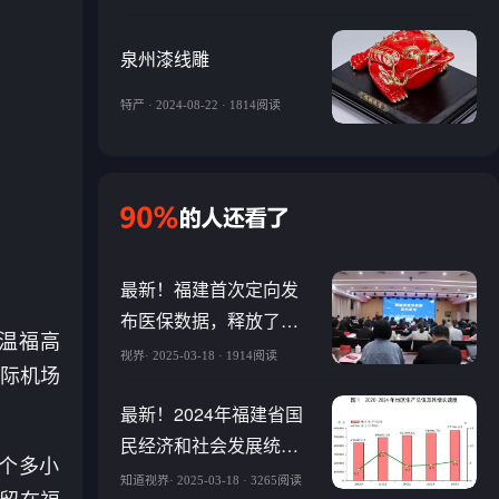
泉州漆线雕
特产 · 2024-08-22 · 1814阅读
最新！福建首次定向发
布医保数据，释放了这
、温福高
些重要信号→
视界· 2025-03-18 · 1914阅读
国际机场
最新！2024年福建省国
民经济和社会发展统计
个多小
公报发布
知道视界· 2025-03-18 · 3265阅读
留在福