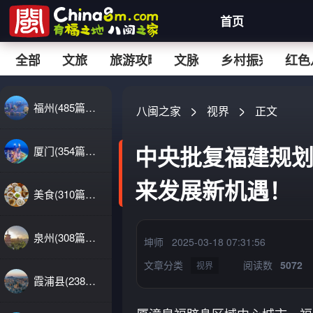
首页
全部
文旅
旅游攻略
文脉
乡村振兴
红色
福州(485篇文
八闽之家
视界
正文
章)
中央批复福建规划
厦门(354篇文
章)
来发展新机遇！
美食(310篇文
章)
泉州(308篇文
坤师
2025-03-18 07:31:56
章)
文章分类
阅读数
5072
视界
霞浦县(238篇
文章)