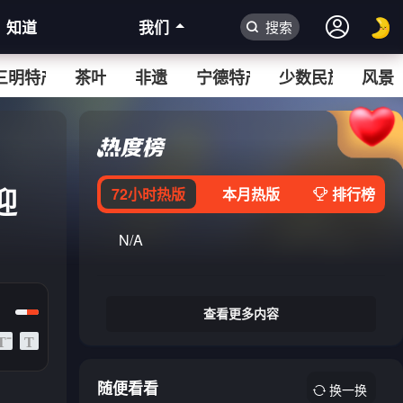
知道
我们
搜索
三明特产
茶叶
非遗
宁德特产
少数民族
风景
迎
72小时热版
本月热版
排行榜
N/A
查看更多内容
随便看看
换一换