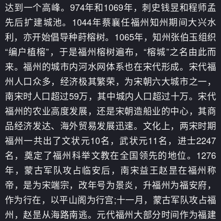
达到一个高峰。974年和1069年，刺史钱昱和程师孟
先后扩建城池。1044年蔡襄任福州知州期间大兴水
利，亦开始倡导种莳榕树。1065年，知州张伯玉组织
“编户植榕”，于是福州榕树遍布，“榕城”之名由此而
来。福州的城市内河水网体系也在宋代形成。宋代福
州人口众多，经济极其繁荣，为宋朝六大城市之一，
南宋时人口超过59万，其中城内人口超过十万。宋代
福州的农业高度发展，还是宋朝造船业的中心，其商
品经济发达、海外贸易发展迅速。文化上，两宋时期
福州一共出了文状元10名，武状元11名，进士2247
名，奠定了福州科举文教在全国领先的地位。1276
年，蒙古军队攻占临安后，南宋益王赵昰在福州称
帝，是为宋端宗，改年号为景炎，升福州为福安府，
作为行在，以平山阁为行宫;十一月，蒙古军队攻占福
州，赵昰从海路南逃。元代福州大部分时间作为福建