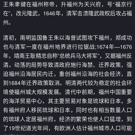
王朱聿键在福州称帝，升福州为天兴府，号“福京行
在”，改元隆武，1646年，清军击溃隆武政权后攻占福
州。
清初，南明监国鲁王朱以海曾试图攻下福州，郑成功
也与清军一度在福州地界进行拉锯战;1674年—1676
年，靖南王耿精忠自称“总统兵马大将军”，又据福州反
清。动荡的局势导致清政府施行海禁、迁界政策，强
迫福州沿海居民内迁，重创福州沿海的社会经济，直
到1684年迁界政策取消。明清两代较为稳定的社会环
境使福州城大规模发展。清代中前期，福州中国重要
的海洋贸易中心，其主要贸易对象是琉球和日本，多
有福州府人移民琉球和日本，同时也有相当数量人口
的琉球人定居福州府。经济的繁荣也使人口猛增，到
了19世纪道光年间，有欧洲人估计福州城市人口可能