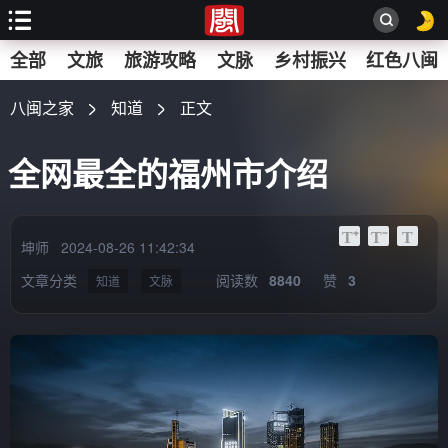
搜
全部
文旅
旅游攻略
文脉
乡村振兴
红色八闽
索
八闽之家
知道
正文
全网最全的福州市介绍
坤师
2024-08-26 11:42:34
文章分类
阅读数
8840
赞
3
知道
文脉