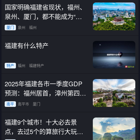
国家明确福建省现状，福州、
泉州、厦门，都不能成为“超
大城市”
厦门
泉州
福州
福建有什么特产
特产
福州
福建特产
2025年福建各市一季度GDP
预测：福州居首，漳州第四，
南平垫底
南平
南平市
厦门
福建9个城市！十大必去景
点，去过5个的算旅行大玩