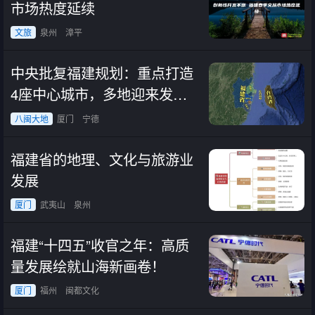
市场热度延续
文旅
泉州
漳平
中央批复福建规划：重点打造
4座中心城市，多地迎来发展
新机遇！
八闽大地
厦门
宁德
福建省的地理、文化与旅游业
发展
厦门
武夷山
泉州
福建“十四五”收官之年：高质
量发展绘就山海新画卷！
厦门
福州
闽都文化