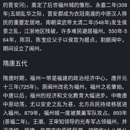
的晋安河)，奠定了后世福州城的雏形。永嘉二年(308
年)五胡乱华之际，晋安郡成为衣冠南渡的中原汉人移
民的重要定居地。南朝梁武帝太清二年(548年)发生侯
景之乱，江浙地区残破，许多难民避居福州。550年-5
64年，陈羽、陈宝应父子以侯官为据点，割据闽中，
期间设立了闽州。
隋唐五代
隋唐时期，福州一带是福建的政治经济中心。唐开元
十三年(725年)，原闽州改名为福州，福州之名肇始。
中唐以后，福州的经济和文化教育大幅进步。中晚唐
中原动荡，尤以安史之乱为甚，北方兵民持续移居进
入福州。879年，福州城一度被黄巢军队攻占。893年
(景福二年)，王潮、王审知领导的光寿军占领福州，并
迅速统一福建，并带来中原移民潮，被称作“十八姓从