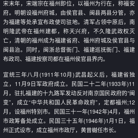
宋末年，宋端宗在福州即位，以福州为行在，称福安
府。明朝设福州府城，由侯官县、闽县两县分管，亦
为福建等处承宣布政使司驻地。清军占领中原后，南
明隆武帝在福州建都，称天兴府，不久隆武政权灭
亡，清朝的福州成为福建省府、福州府城及侯官县与
闽县治。同时，闽浙总督衙门、福建巡抚衙门、福建
布政司、福建按察司都在福州侯官县界内。
宣统三年八月(1911年10月)武昌起义后，福建省独
立，11月9日军政府成立。民国二十二年(1933年)11
月，驻扎福建的十九路军发动反对南京国民政府的“闽
变”，成立“中华共和国人民革命政府”，定都福州;12
月，设福州特别市。民国三十一年(1942年)4月，福州
市政筹备处成立。民国三十五年(1946年)1月1日，福
州正式设市，成立福州市政厅，黄曾樾任市长。