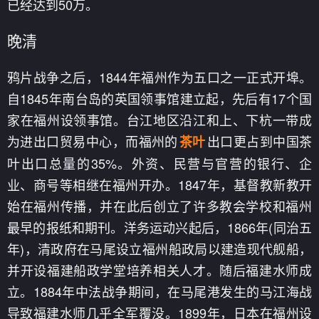
已经达到50万。
晚清
鸦片战争之后，1844年福州作为五口之一正式开埠。
自1845年南台岛的英国领事馆建立起，先后有17个国
家在福州设领事馆。台江地区沿江和上、下杭一带成
为进出口贸易中心，而福州的
出口更占到中国茶
茶叶
叶出口总量的35%。外资、民营与官营的银行、企
业、商号等相继在福州开办。1847年，基督教新教开
始在福州传播，并在此后创立了许多教会学校和福州
最早的报纸和期刊。洋务运动兴起后，1866年(同治五
年)，清政府在马尾设立福州船政局以建造现代舰船，
并开设福建船政学堂培养相关人才。随后福建水师成
立。1884年中法战争期间，在马尾港发生的马江海战
导致福建水师几乎全军覆没。1899年，日本在福州设