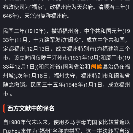
布政使司为“福京”，改福州府为天兴府。清顺治三年(1
646年)，天兴府复称福州府。
民国二年(1913年)，撤销福州府。中华共和国元年(19
33年)11月，十九路军发动“闽变”，成立中华共和国，
定都福州;12月13日，成立福州特别市(为福建第三个
市，设立时间仅晚于汀州市(1931年10月)和厦门市(19
33年12月1日))和闽海省(闽海省治和
县治仍在福
闽侯
州城);次年1月16日，福州失守，福州特别市和闽海省
随之撤销。民国三十五年(1946年)1月1日，成立福州
市 。
西方文献中的译名
自1980年代末以来，使用罗马字母的国家比较普遍以
Fuzhou来作为“福州”名称的拼写，这一拼法转写自汉