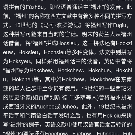
语拼音的Fúzhōu，即汉语普通话中“福州”的发音。此
前，“福州”的名称在西方文献中有着多种不同的拼写方
式。13世纪的《马可·波罗游记》将福州写作Fugiu，
这种拼写可能来自当时的官话。明末的荷兰人从福州
话借音，将“福州”拼成Hocsieu，这一拼法还有Hockzi
euw，Hoksieu，Hochsieu等多种变体，法文中则拼写
为Hoksyeu。同样采用福州话中的读音，英语中曾将
“福州”写为Hokchew、Hockchew、Hokchue、Hokchi
u、Hokcheu等，其中如Hokchew、Hockchew在东南
亚的华人社群中至今仍有使用。16世纪的一些西班牙
的历史学家(如贡萨列斯·德·门多萨等人)曾将福州拼写
成西班牙文的Aucheo或Ucheo。此外，19世纪末福州
平话字和闽南语白话字发明之后，也有用Hok-ciu来拼
写“福州”的例子。英语文献中使用汉语官话发音转译的
“福州”的写法还有Foochow、Fuchow、Fuhchau、Fuh