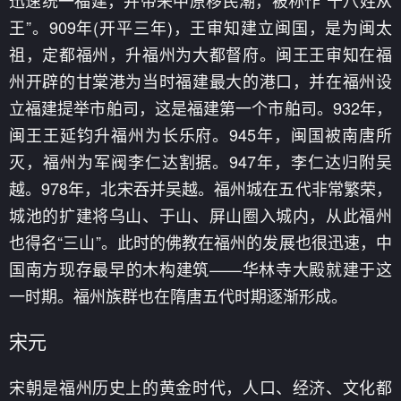
王”。909年(开平三年)，王审知建立闽国，是为闽太
祖，定都福州，升福州为大都督府。闽王王审知在福
州开辟的甘棠港为当时福建最大的港口，并在福州设
立福建提举市舶司，这是福建第一个市舶司。932年，
闽王王延钧升福州为长乐府。945年，闽国被南唐所
灭，福州为军阀李仁达割据。947年，李仁达归附吴
越。978年，北宋吞并吴越。福州城在五代非常繁荣，
城池的扩建将乌山、于山、屏山圈入城内，从此福州
也得名“三山”。此时的佛教在福州的发展也很迅速，中
国南方现存最早的木构建筑——华林寺大殿就建于这
一时期。福州族群也在隋唐五代时期逐渐形成。
宋元
宋朝是福州历史上的黄金时代，人口、经济、文化都