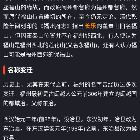
座福山的缘故，而改原闽州都督府为福州都督府。然
而唐代福山位置确切的所在，至今仍无定论。清代乾
隆年间刻印的《福州府志》指出
的董奉山旧名福
长乐
山，但因董奉山位置并不在福州城西北，有人便认为
福山是福州西北的莲花山(又名永福山)，还有人认为福
山可能是福州西郊的保福山。
名称变迁
历史上，尤其在宋代之前，福州的名字曾经历过多次
变迁。福州最初是古闽越人公元前306年建立的闽越国
的都城冶，又称东冶。
西汉始元二年(前85年)，设冶县。东汉初年，冶县改为
东冶县。在东汉建安元年(196年)之前，东冶县改为侯
官县。