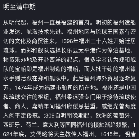
明至清中期
从明代起，福州一直是福建的首府。明初的福州造船
业发达、航海技术先进。福州地区与琉球王国素有密
切的文化及商贸往来，1396年福州三十六姓开始迁居
琉球，而郑和舰队选择长乐县太平港作为停泊基地、
物资采办地及开赴西洋的起点，很多学者认为郑和舰
队的宝船即是福州制造的福船，而大批干练的福州籍
水手则活跃在郑和舰队中。此后福州海外贸易逐渐复
苏，1474年成为福建市舶司的所在地。福州还是中国
和琉球交往的枢纽，福州柔远驿专门用于接待琉球使
者、商人。嘉靖年间福州府倭患甚重，戚继光曾两度
入闽平定倭寇。:309自明朝晚期起，欧洲的葡萄牙、
西班牙、荷兰、意大利等国同福州的接触渐趋频繁，1
624年底，艾儒略将天主教传入福州。1645年，明唐