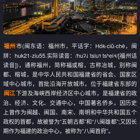
市(闽东语：福州市，平话字：Hók-ciŭ-chê，闽
福州
拼：huk21-ziu55.实际读音：/huʔ˨˩ tsiu˥˧ tsʰei˨˦˨/[福州话
读音])，通称福州，简称福或榕，古称冶城，别称闽
都、榕城，是中华人民共和国福建省的省会、国家区
域中心城市，首批沿海开放城市。位于福建省东部的
下游及海峡西岸经济区中心城市，是福建省的政
闽江
治、经济、文化、交通中心，中国著名侨乡。因历史
上曾作为闽越、闽国、南宋、南明和中华共和国五个
政权的首都，故被誉为“五朝古都”和“八闽雄都”;又因长
期作为福建的政治中心，被称为“八闽首府”。