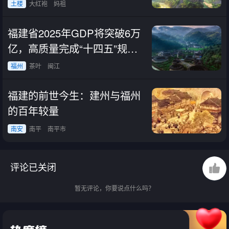
家！
土楼
大红袍
妈祖
福建省2025年GDP将突破6万
亿，高质量完成“十四五”规划
目标任务
福州
茶叶
闽江
福建的前世今生：建州与福州
的百年较量
南安
南平
南平市
评论已关闭
暂无评论，你要说点什么吗？
3赞