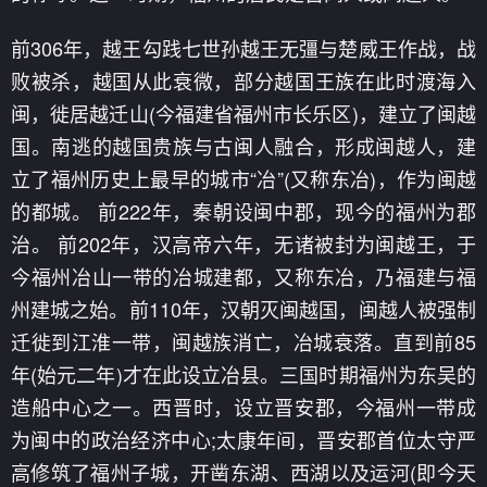
前306年，越王勾践七世孙越王无彊与楚威王作战，战
败被杀，越国从此衰微，部分越国王族在此时渡海入
闽，徙居越迁山(今福建省福州市长乐区)，建立了闽越
国。南逃的越国贵族与古闽人融合，形成闽越人，建
立了福州历史上最早的城市“冶”(又称东冶)，作为闽越
的都城。 前222年，秦朝设闽中郡，现今的福州为郡
治。 前202年，汉高帝六年，无诸被封为闽越王，于
今福州冶山一带的冶城建都，又称东冶，乃福建与福
州建城之始。前110年，汉朝灭闽越国，闽越人被强制
迁徙到江淮一带，闽越族消亡，冶城衰落。直到前85
年(始元二年)才在此设立冶县。三国时期福州为东吴的
造船中心之一。西晋时，设立晋安郡，今福州一带成
为闽中的政治经济中心;太康年间，晋安郡首位太守严
高修筑了福州子城，开凿东湖、西湖以及运河(即今天