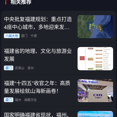
相关推荐
中央批复福建规划：重点打造
4座中心城市，多地迎来发展
新机遇！
八闽大地
厦门
宁德
福建省的地理、文化与旅游业
发展
厦门
武夷山
泉州
福建“十四五”收官之年：高质
量发展绘就山海新画卷！
厦门
福州
闽都文化
国家明确福建省现状，福州、