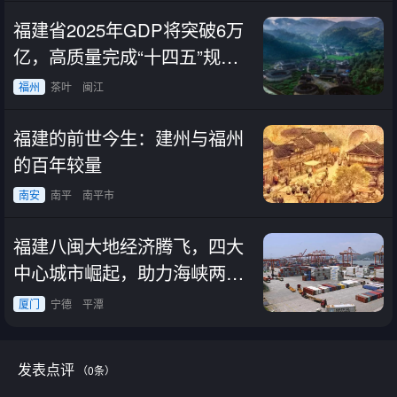
福建省2025年GDP将突破6万
亿，高质量完成“十四五”规划
目标任务
福州
茶叶
闽江
福建的前世今生：建州与福州
的百年较量
南安
南平
南平市
福建八闽大地经济腾飞，四大
中心城市崛起，助力海峡两岸
发展
厦门
宁德
平潭
发表点评
（0条）