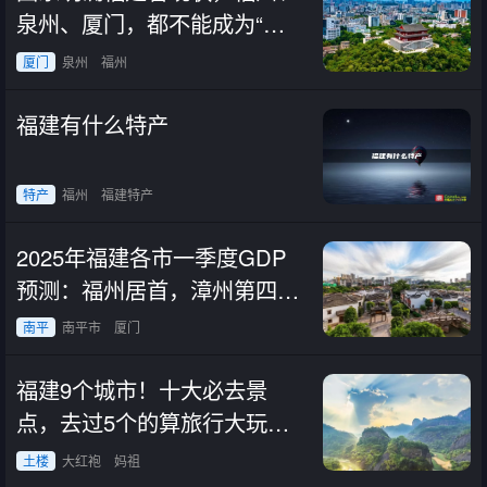
泉州、厦门，都不能成为“超
大城市”
厦门
泉州
福州
福建有什么特产
特产
福州
福建特产
2025年福建各市一季度GDP
预测：福州居首，漳州第四，
南平垫底
南平
南平市
厦门
福建9个城市！十大必去景
点，去过5个的算旅行大玩
家！
土楼
大红袍
妈祖