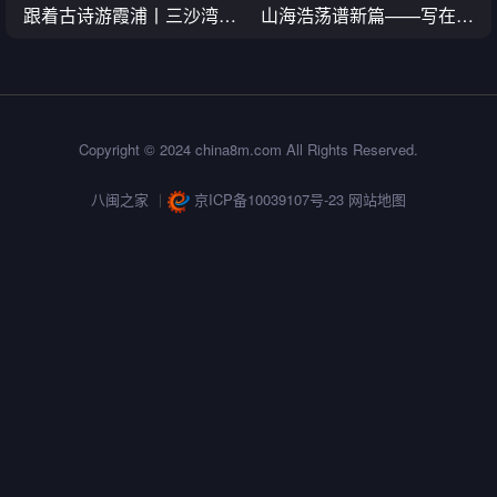
荡谱新篇——写在建
又贵又抢手的头水紫菜上
来自海
优富美”新福建十周年之
市，今年你吃得起吗
带，免洗
际
可煮，给
Copyright © 2024 china8m.com All Rights Reserved.
八闽之家
丨
京ICP备10039107号-23
网站地图